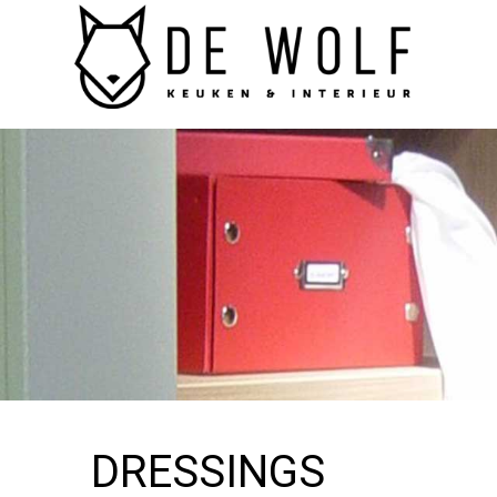
Home
Keukens
Modern
Landelijk
Badkamers
Dressings
Interieur
Apparatuur
In
de
pers
Contact
DRESSINGS